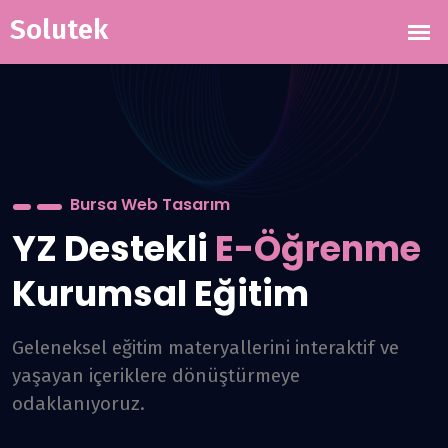
Bursa Web Tasarım
 Destekli
E-Öğrenme
A
rumsal Eğitim
M
ksel eğitim materyallerini interaktif ve
Vi
an içeriklere dönüştürmeye
ba
anıyoruz.