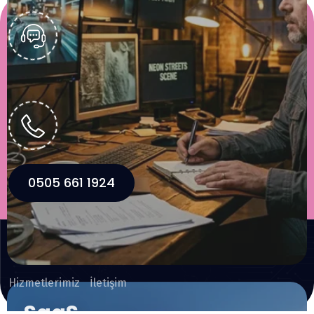
Westpoint İş Merkezi Nilüfer/BURSA
0505 661 1924
Web Tasarım & Hosting - Selim ÇELİK
Hizmetlerimiz
İletişim
SaaS